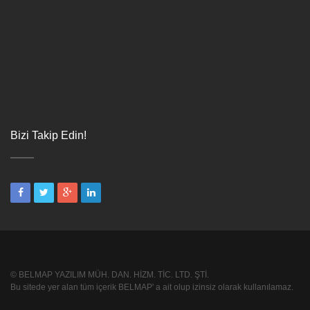
Bizi Takip Edin!
© BELMAP YAZILIM MÜH. DAN. HİZM. TİC. LTD. ŞTİ.
Bu sitede yer alan tüm içerik BELMAP' a ait olup izinsiz olarak kullanılamaz.