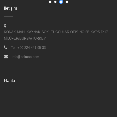
İletişim
KONAK MAH. KAYNAK SOK. TUĞCULAR OFİS NO:5B KAT:5 D:17
NİLÜFER/BURSA/TURKEY
Tel: +90 224 441 95 33
info@belmap.com
Harita