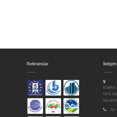
Referanslar
İletişim
KONAK 
OFİS NO
NİLÜFE
Tel: