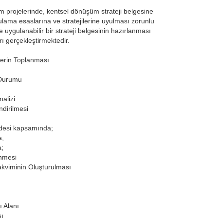
 projelerinde, kentsel dönüşüm strateji belgesine
ulama esaslarına ve stratejilerine uyulması zorunlu
 uygulanabilir bir strateji belgesinin hazırlanması
ı gerçekleştirmektedir.
lerin Toplanması
 Durumu
alizi
dirilmesi
ddesi kapsamında;
a;
a;
enmesi
viminin Oluşturulması
ı Alanı
sı