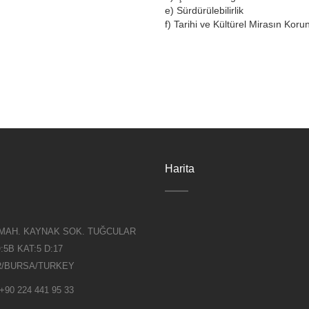
e) Sürdürülebilirlik
f) Tarihi ve Kültürel Mirasın Kor
Harita
MAH. KAYNAK SOK. TUĞCULAR
:5B KAT:5 D:17
R/BURSA/TURKEY
 +90 224 441 95 33