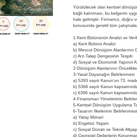
Yürütülecek olan kentsel dönüşüm
bağlı kalınması, bu belgenin uyg
hale gelmiştir. Firmamız, doğru ve
konusunda gerekli tüm çalışmalar
1-Kent Bütününün Analizi ve Veri
a) Kent Bütünü Analizi
b) Mevcut Dönüşüm Alanlarının
c) Arz-Talep Dengesinin Tespiti
d) Sosyal ve Ekonomik Yapının An
2-Dönüşüm Alanlarının Önceliklen
3-Yasal Dayanağın Belirlenmesi
a) 5393 sayılı Kanun’un 73. ma
b) 5366 sayılı Kanun kapsamınd
c) 6306 sayılı Kanun kapsamınd
4-Finansman Yönetiminin Belirl
5-Kentsel Dönüşüm Uygulama Tak
6-Tasarım İlkelerinin Belirlenmesi
a) Yatay Mimari
b) Engelsiz Yaşam
c) Sosyal Donatı ve Teknik Altyap
d) Çevresel Değerlerin Korunma