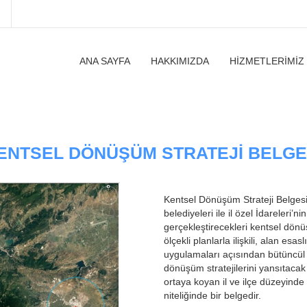
ANA SAYFA
HAKKIMIZDA
HIZMETLERIMIZ
ENTSEL DÖNÜŞÜM STRATEJI BELGE
Kentsel Dönüşüm Strateji Belgesi; 
belediyeleri ile il özel İdareleri’n
gerçekleştirecekleri kentsel dönü
ölçekli planlarla ilişkili, alan e
uygulamaları açısından bütüncül 
dönüşüm stratejilerini yansıtacak
ortaya koyan il ve ilçe düzeyinde
niteliğinde bir belgedir.